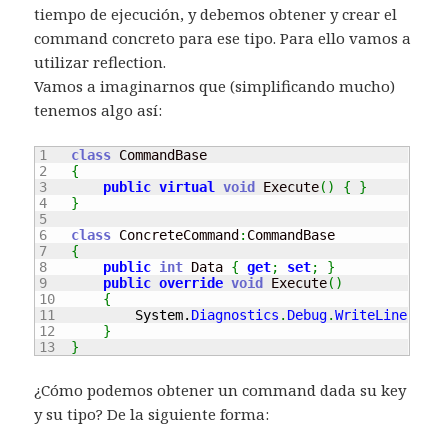
tiempo de ejecución, y debemos obtener y crear el
command concreto para ese tipo. Para ello vamos a
utilizar reflection.
Vamos a imaginarnos que (simplificando mucho)
tenemos algo así:
1

class
 CommandBase

2

{
3

public
virtual
void
 Execute
(
)
{
}
4

}
5

6

class
 ConcreteCommand
:
CommandBase

7

{
8

public
int
 Data 
{
get
;
set
;
}
9

public
override
void
 Execute
(
)
10

{
11

System.
Diagnostics
.
Debug
.
WriteLine
(
"Con
12

}
}
¿Cómo podemos obtener un command dada su key
y su tipo? De la siguiente forma: