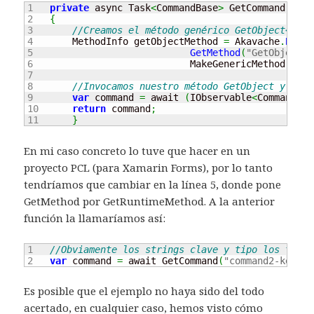
1

private
 async Task
<
CommandBase
>
 GetCommand
(
stri
2

{
3

//Creamos el método genérico GetObject<IObs
4

        MethodInfo getObjectMethod 
=
 Akavache
.
BlobC
5

GetMethod
(
"GetObject"
,
6

                             MakeGenericMethod
(
new
 
7

8

//Invocamos nuestro método GetObject y lo c
9

var
 command 
=
 await 
(
IObservable
<
CommandBas
10

return
 command
;
}
En mi caso concreto lo tuve que hacer en un
proyecto PCL (para Xamarin Forms), por lo tanto
tendríamos que cambiar en la línea 5, donde pone
GetMethod por GetRuntimeMethod. A la anterior
función la llamaríamos así:
1

//Obviamente los strings clave y tipo los tendr
var
 command 
=
 await GetCommand
(
"command2-key"
, 
Es posible que el ejemplo no haya sido del todo
acertado, en cualquier caso, hemos visto cómo