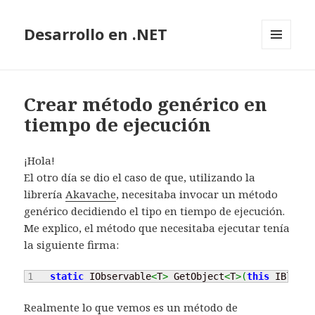
Desarrollo en .NET
MENÚ
Y
WIDGETS
Crear método genérico en
tiempo de ejecución
¡Hola!
El otro día se dio el caso de que, utilizando la
librería
Akavache
, necesitaba invocar un método
genérico decidiendo el tipo en tiempo de ejecución.
Me explico, el método que necesitaba ejecutar tenía
la siguiente firma:
static
 IObservable
<
T
>
 GetObject
<
T
>
(
this
 IBlobCa
Realmente lo que vemos es un método de