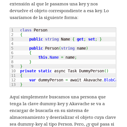
extensión al que le pasamos una key y nos
devuelve el objeto correspondiente a esa key. Lo
usaríamos de la siguiente forma:
1

class
 Person

2

{
3

public
string
 Name 
{
get
;
set
;
}
4

5

public
 Person
(
string
 name
)
6

{
7

this
.
Name
=
 name
;
8

}
9

}
10

private
static
 async Task DummyPerson
(
)
11

{
12

var
 dummyPerson 
=
 await Akavache
.
BlobCache
.
}
Aquí simplemente buscamos una persona que
tenga la clave dummy-key y Akavache se va a
encargar de buscarla en su sistema de
almacenamiento y deserializar el objeto cuya clave
sea dummy-key al tipo Person. Pero, ¿y qué pasa si