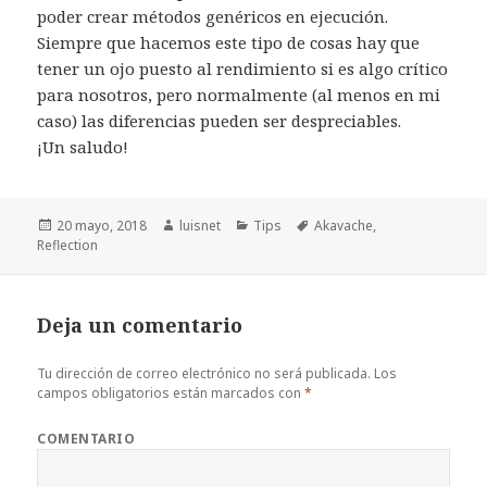
poder crear métodos genéricos en ejecución.
Siempre que hacemos este tipo de cosas hay que
tener un ojo puesto al rendimiento si es algo crítico
para nosotros, pero normalmente (al menos en mi
caso) las diferencias pueden ser despreciables.
¡Un saludo!
Publicado
20 mayo, 2018
Autor
luisnet
Categorías
Tips
Etiquetas
Akavache
,
Reflection
el
Deja un comentario
Tu dirección de correo electrónico no será publicada.
Los
campos obligatorios están marcados con
*
COMENTARIO