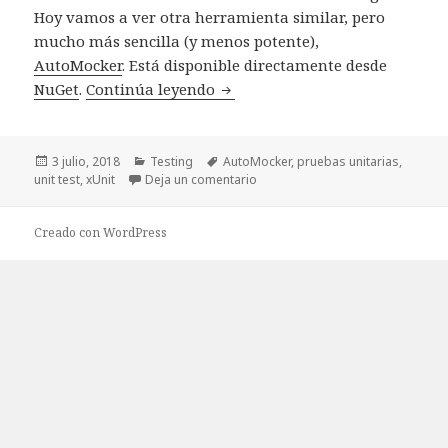
Hoy vamos a ver otra herramienta similar, pero
mucho más sencilla (y menos potente),
AutoMocker
. Está disponible directamente desde
NuGet
.
Continúa leyendo
AutoMocker. Desacoplando los t
Publicado
3 julio, 2018
Categorías
Testing
Etiquetas
AutoMocker
,
pruebas unitarias
,
unit test
el
,
xUnit
Deja un comentario
en AutoMocker. Desacoplando los
Creado con WordPress