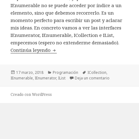
IEnumerable no se puede acceder por índice a un
elemento, sino que debemos recorrerlo. Es un
momento perfecto para escribir un post y aclarar
mis ideas. En concreto vamos a ver las interfaces
IEnumerator, IEnumerable, ICollection e IList,
empecemos (espero no extenderme demasiado).
Continúa leyendo
IEnumerator, IEnumerable y otras hie
Publicado
17 marzo, 2018
Categorías
Programación
Etiquetas
ICollection
,
IEnumerable
el
,
IEnumerator
,
IList
Deja un comentario
en IEnumerator, 
Creado con WordPress