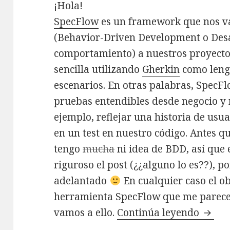
¡Hola!
SpecFlow
es un framework que nos va
(Behavior-Driven Development o Desa
comportamiento) a nuestros proyecto
sencilla utilizando
Gherkin
como lengu
escenarios. En otras palabras, SpecFl
pruebas entendibles desde negocio y r
ejemplo, reflejar una historia de us
en un test en nuestro código. Antes q
tengo
mucha
ni idea de BDD, así que 
riguroso el post (¿¿alguno lo es??), p
adelantado
En cualquier caso el ob
herramienta SpecFlow que me parece 
vamos a ello.
Continúa leyendo
BDD e