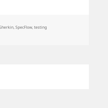
etas
Gherkin
,
SpecFlow
,
testing
ecFlow