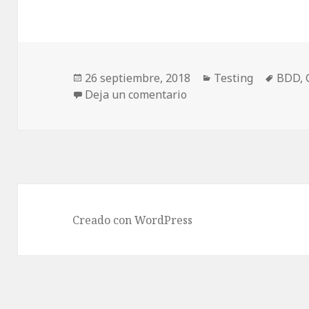
Publicado
26 septiembre, 2018
Categorías
Testing
Etiqu
BDD
,
el
Deja un comentario
en BDD en .NET con Sp
Creado con WordPress