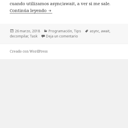
cuando utilizamos async/await, a ver si me sale.
Continúa leyendo
Decompilando async/await
Publicado
26 marzo, 2018
Categorías
Programación
,
Tips
Etiquetas
async
,
await
,
decompilar
el
,
Task
Deja un comentario
en Decompilando async/await
Creado con WordPress