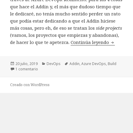
que hace el Addin y, el más que dudoso tiempo que
le dedicaré, no tenía mucho sentido perder un rato
que podía estar dedicando a que el Addin hiciese
más cosas, pero eh, de eso se tratan los
side projects
(vamos, los proyectos que empiezas y abandonas),
de hacer lo que te apetezca.
Continúa leyendo
Generar B
Publicado
20 julio, 2019
Categorías
DevOps
Etiquetas
Addin
,
Azure DevOps
,
Build
el
1 comentario
en Generar Build en Azure DevOps con tu propia máq
Creado con WordPress