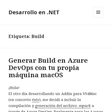
Desarrollo en .NET
MENÚ
Y
WIDGETS
Etiqueta: Build
Generar Build en Azure
DevOps con tu propia
máquina macOS
¡Hola!
El otro día desarrollando un Addin para VS4Mac
(en concreto
éste
), me decidí a incluir la
compilación y
generación del archivo
.mpack
a
través de Azure DevOps. Realmente para las 4 cosas