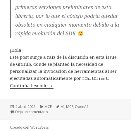
primeras versiones preliminares de esta
librería, por lo que el código podría quedar
obsoleto en cualquier momento debido a la
rápida evolución del SDK
¡Hola!
Este post surge a raíz de la discusión en
esta issue
de GitHub
, donde se planteó la necesidad de
personalizar la invocación de herramientas al ser
ejecutadas automáticamente por
.
IChatClient
Continúa leyendo
Personalizando la invocación de Tools
Publicado
4 abril, 2025
Categorías
MCP
Etiquetas
AI
,
MCP
,
OpenAI
el
Deja un comentario
en Personalizando la invocación de Tools en MCP
Creado con WordPress