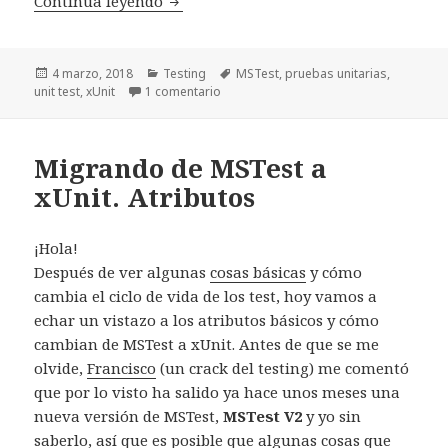
Continúa leyendo
Migrando de MSTest a xUnit. Test par
Publicado
4 marzo, 2018
Categorías
Testing
Etiquetas
MSTest
,
pruebas unitarias
,
unit test
el
,
xUnit
1 comentario
en Migrando de MSTest a xUnit. Test 
Migrando de MSTest a
xUnit. Atributos
¡Hola!
Después de ver algunas
cosas básicas
y cómo
cambia el ciclo de vida de los test, hoy vamos a
echar un vistazo a los atributos básicos y cómo
cambian de MSTest a xUnit. Antes de que se me
olvide,
Francisco
(un crack del testing) me comentó
que por lo visto ha salido ya hace unos meses una
nueva versión de MSTest,
MSTest V2
y yo sin
saberlo, así que es posible que algunas cosas que