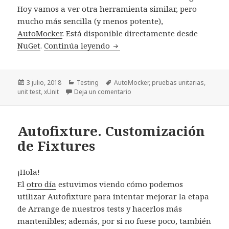
Hoy vamos a ver otra herramienta similar, pero
mucho más sencilla (y menos potente),
AutoMocker
. Está disponible directamente desde
NuGet
.
Continúa leyendo
AutoMocker. Desacoplando los t
Publicado
3 julio, 2018
Categorías
Testing
Etiquetas
AutoMocker
,
pruebas unitarias
,
unit test
el
,
xUnit
Deja un comentario
en AutoMocker. Desacoplando los
Autofixture. Customización
de Fixtures
¡Hola!
El
otro día
estuvimos viendo cómo podemos
utilizar Autofixture para intentar mejorar la etapa
de Arrange de nuestros tests y hacerlos más
mantenibles; además, por si no fuese poco, también