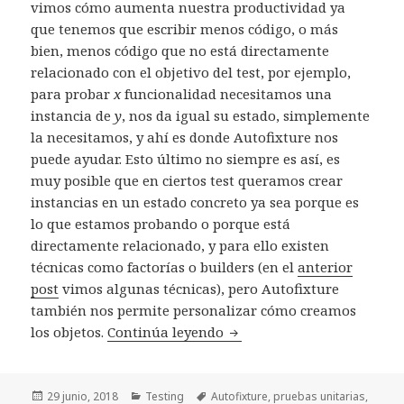
vimos cómo aumenta nuestra productividad ya
que tenemos que escribir menos código, o más
bien, menos código que no está directamente
relacionado con el objetivo del test, por ejemplo,
para probar
x
funcionalidad necesitamos una
instancia de
y
, nos da igual su estado, simplemente
la necesitamos, y ahí es donde Autofixture nos
puede ayudar. Esto último no siempre es así, es
muy posible que en ciertos test queramos crear
instancias en un estado concreto ya sea porque es
lo que estamos probando o porque está
directamente relacionado, y para ello existen
técnicas como factorías o builders (en el
anterior
post
vimos algunas técnicas), pero Autofixture
también nos permite personalizar cómo creamos
los objetos.
Continúa leyendo
Autofixture. Customizació
Publicado
29 junio, 2018
Categorías
Testing
Etiquetas
Autofixture
,
pruebas unitarias
,