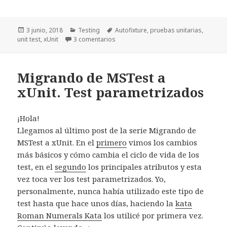
Publicado
3 junio, 2018
Categorías
Testing
Etiquetas
Autofixture
,
pruebas unitarias
,
unit test
el
,
xUnit
3 comentarios
en AutoFixture. Mejorando la mantenib
Migrando de MSTest a
xUnit. Test parametrizados
¡Hola!
Llegamos al último post de la serie Migrando de
MSTest a xUnit. En el
primero
vimos los cambios
más básicos y cómo cambia el ciclo de vida de los
test, en el
segundo
los principales atributos y esta
vez toca ver los test parametrizados. Yo,
personalmente, nunca había utilizado este tipo de
test hasta que hace unos días, haciendo la
kata
Roman Numerals Kata
los utilicé por primera vez.