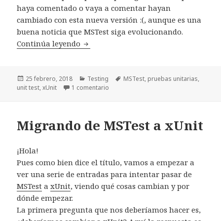
haya comentado o vaya a comentar hayan
cambiado con esta nueva versión :(, aunque es una
buena noticia que MSTest siga evolucionando.
Continúa leyendo
Migrando de MSTest a xUnit. Atributo
Publicado
25 febrero, 2018
Categorías
Testing
Etiquetas
MSTest
,
pruebas unitarias
,
unit test
el
,
xUnit
1 comentario
en Migrando de MSTest a xUnit. Atribu
Migrando de MSTest a xUnit
¡Hola!
Pues como bien dice el título, vamos a empezar a
ver una serie de entradas para intentar pasar de
MSTest
a
xUnit
, viendo qué cosas cambian y por
dónde empezar.
La primera pregunta que nos deberíamos hacer es,