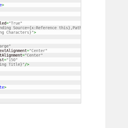
e
>
led
=
"True"
nding Source={x:Reference this},Path=BindingContext.Refr
ng Characters}"
>
arge"
extAlignment
=
"Center"
tAlignment
=
"Center"
st
=
"150"
ing Title}"
/>
te
>
View dentro de un CardView en Xamarin Forms