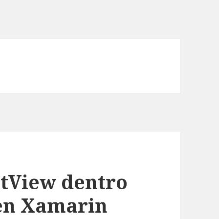
stView dentro
en Xamarin