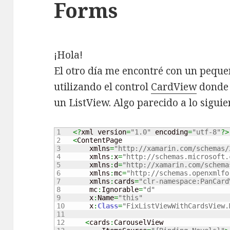
Forms
¡Hola!
El otro día me encontré con un pequ
utilizando el control
CardView
donde 
un ListView. Algo parecido a lo siguie
1

<?
xml version
=
"1.0"
 encoding
=
"utf-8"
?>
2

<
ContentPage

3

        xmlns
=
"http://xamarin.com/schemas/
4

        xmlns
:
x
=
"http://schemas.microsoft.
5

        xmlns
:
d
=
"http://xamarin.com/schema
6

        xmlns
:
mc
=
"http://schemas.openxmlfo
7

        xmlns
:
cards
=
"clr-namespace:PanCard
8

        mc
:
Ignorable
=
"d"
9

        x
:
Name
=
"this"
10

        x
:
Class
=
"FixListViewWithCardsView.
11

12

<
cards
:
CarouselView
