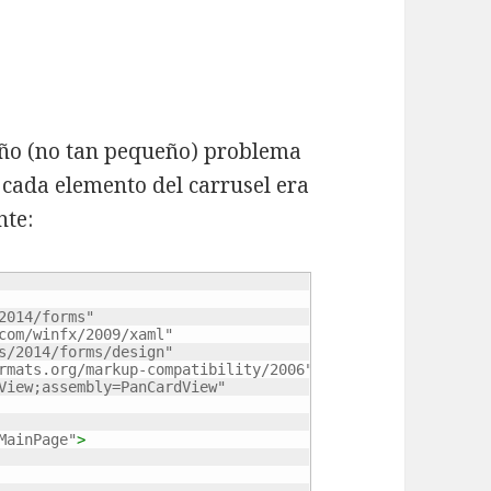
eño (no tan pequeño) problema
cada elemento del carrusel era
nte:
2014/forms"
com/winfx/2009/xaml"
s/2014/forms/design"
rmats.org/markup-compatibility/2006"
View;assembly=PanCardView"
MainPage"
>