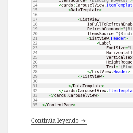
13

           ItemsSource
=
"{Binding Novels}"
>
14

<
cards
:
CarouselView
.
ItemTemplat
15

<
DataTemplate
>
16

17

<
ListView

18

                       IsPullToRefreshEnab
19

                       RefreshCommand
=
"{Bi
20

                       ItemsSource
=
"{Bindi
21

<
ListView
.
Header
>
22

<
Label

23

                               FontSize
=
"L
24

                               HorizontalT
25

                               VerticalTex
26

                               HeightReque
27

                               Text
=
"{Bind
28

</
ListView
.
Header
>
29

</
ListView
>
30

31

</
DataTemplate
>
32

</
cards
:
CarouselView
.
ItemTempla
33

</
cards
:
CarouselView
>
34

</
ContentPage
>
Continúa leyendo
Problema con List