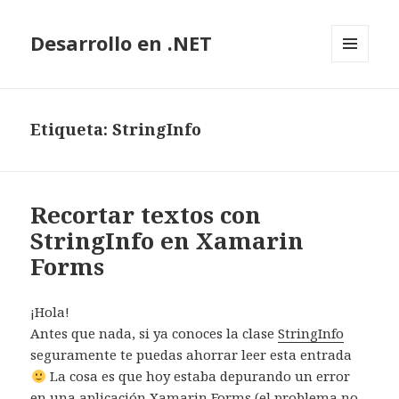
Desarrollo en .NET
MENÚ
Y
WIDGETS
Etiqueta: StringInfo
Recortar textos con
StringInfo en Xamarin
Forms
¡Hola!
Antes que nada, si ya conoces la clase
StringInfo
seguramente te puedas ahorrar leer esta entrada
La cosa es que hoy estaba depurando un error
en una aplicación Xamarin Forms (el problema no