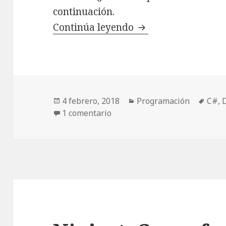
continuación.
Continúa leyendo
Ninject. Crear factor
Publicado
4 febrero, 2018
Categorías
Programación
Etiq
C#
,
el
1 comentario
en Ninject. Crear factorías III