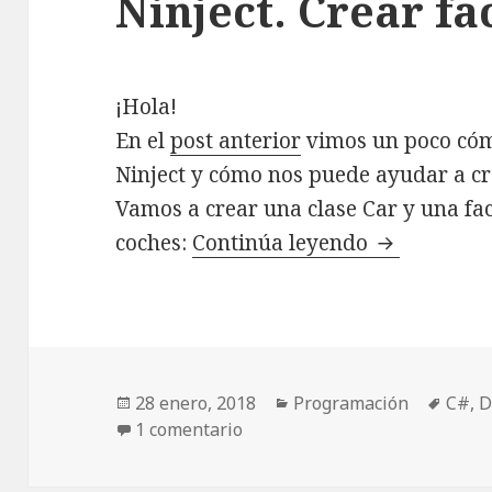
Ninject. Crear fac
¡Hola!
En el
post anterior
vimos un poco cómo
Ninject y cómo nos puede ayudar a c
Vamos a crear una clase Car y una fac
coches:
Continúa leyendo
Ninject. Cre
Publicado
28 enero, 2018
Categorías
Programación
Etiqu
C#
,
D
el
1 comentario
en Ninject. Crear factorías II