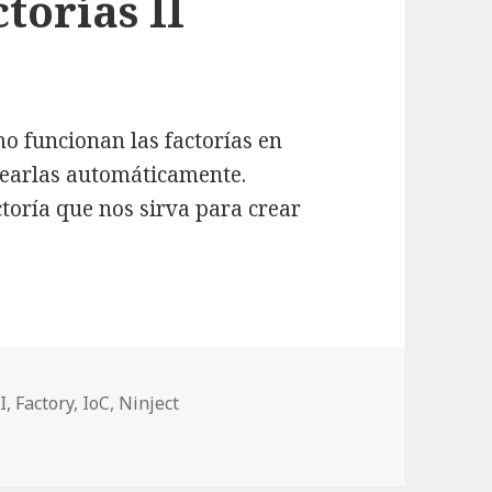
torías II
 funcionan las factorías en
rearlas automáticamente.
toría que nos sirva para crear
ar factorías II
etas
I
,
Factory
,
IoC
,
Ninject