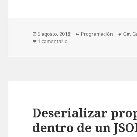
Publicado
5 agosto, 2018
Categorías
Programación
Etiqu
C#
,
G
el
1 comentario
en WeakReference en C#
Deserializar pro
dentro de un JS