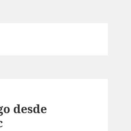
go desde
c