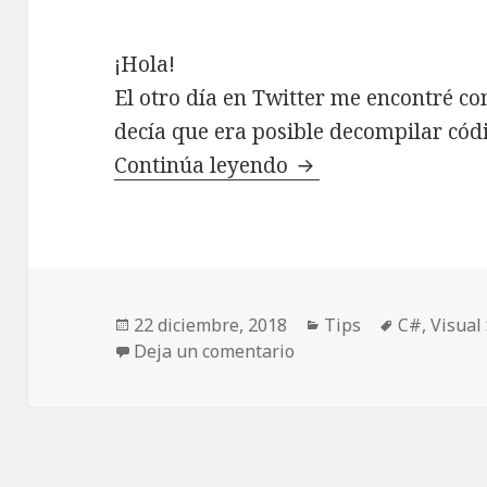
¡Hola!
El otro día en Twitter me encontré co
decía que era posible decompilar có
Continúa leyendo
Decompilar código 
Publicado
22 diciembre, 2018
Categorías
Tips
Etiquetas
C#
,
Visual
el
Deja un comentario
en Decompilar código d