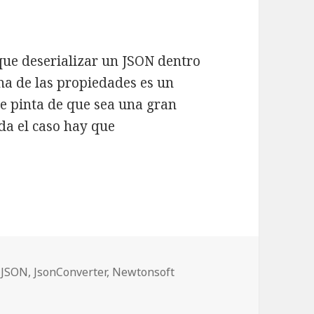
 que deserializar un JSON dentro
na de las propiedades es un
ne pinta de que sea una gran
da el caso hay que
edades JSON dentro de un JSON
quetas
,
JSON
,
JsonConverter
,
Newtonsoft
dades JSON dentro de un JSON