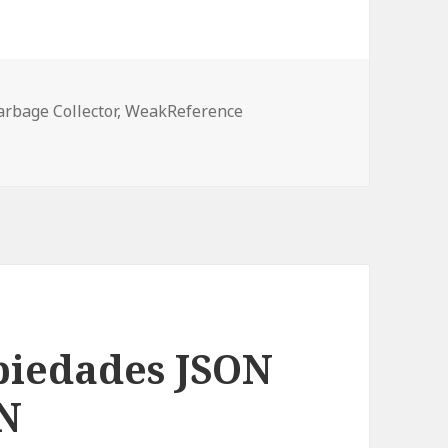
etas
arbage Collector
,
WeakReference
piedades JSON
ON