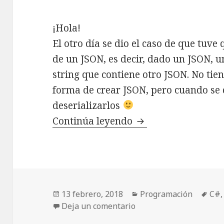
¡Hola!
El otro día se dio el caso de que tuve
de un JSON, es decir, dado un JSON, u
string que contiene otro JSON. No tie
forma de crear JSON, pero cuando se 
deserializarlos
Continúa leyendo
Deserializar propi
Publicado
13 febrero, 2018
Categorías
Programación
Eti
C#
el
Deja un comentario
en Deserializar propie