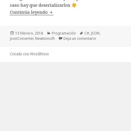
caso hay que deserializarlos
Continúa leyendo
Deserializar propiedades JSON dentro
Publicado
13 febrero, 2018
Categorías
Programación
Etiquetas
C#
,
JSON
,
JsonConverter
el
,
Newtonsoft
Deja un comentario
en Deserializar pro
Creado con WordPress